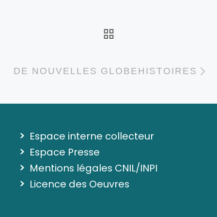
RETOUR À LA LI
A
DE NOUVELLES GLOBEHISTOIRES
>
Espace interne collecteur
>
Espace Presse
>
Mentions légales CNIL/INPI
>
Licence des Oeuvres