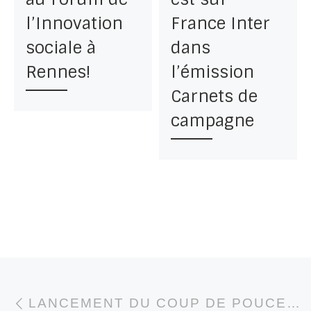
l’Innovation
France Inter
sociale à
dans
Rennes!
l’émission
Carnets de
campagne
Parcourir les articl
Article précédent
LANCEMENT DU COUP DE POUCE 2019!