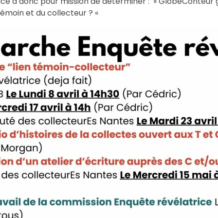
ce a donc pour mission de déterminer : » GlobeConteur gén
 témoin et du collecteur ? «