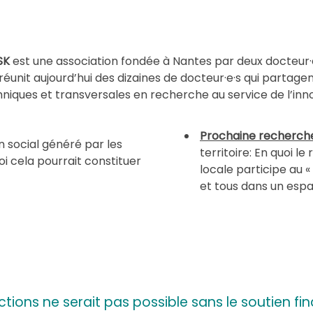
SK
est une association fondée à Nantes par deux docteur·e
 réunit aujourd’hui des dizaines de docteur·e·s qui parta
niques et transversales en recherche au service de l’inno
Prochaine recherche
n social généré par les
territoire: En quoi l
i cela pourrait constituer
locale participe au « 
et tous dans un esp
ions ne serait pas possible sans le soutien fi