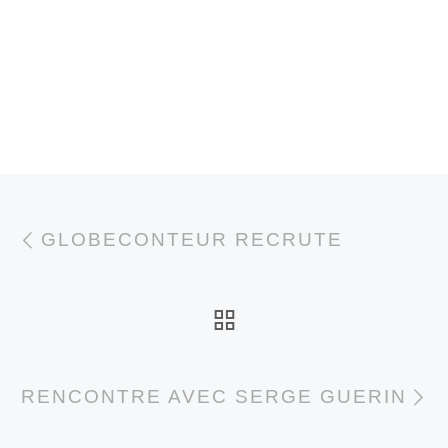
Parcourir les articl
Article précédent
GLOBECONTEUR RECRUTE
RETOUR À LA LI
A
RENCONTRE AVEC SERGE GUERIN