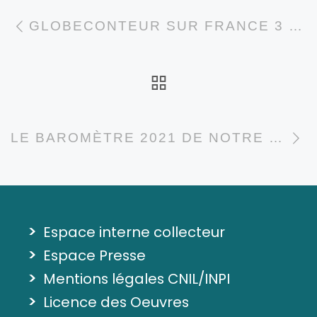
Parcourir les articl
Article précédent
GLOBECONTEUR SUR FRANCE 3 – PAYS DE LA LOIRE
RETOUR À LA LI
A
LE BAROMÈTRE 2021 DE NOTRE GOUVERNANCE EST SORTI!
>
Espace interne collecteur
>
Espace Presse
>
Mentions légales CNIL/INPI
>
Licence des Oeuvres