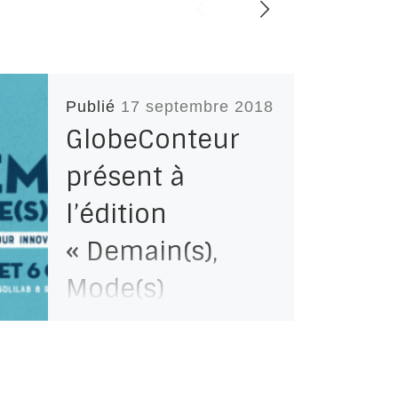
Publié
17 septembre 2018
GlobeConteur
présent à
l’édition
« Demain(s),
Mode(s)
d’emploi(s) »
Spécial Roulez