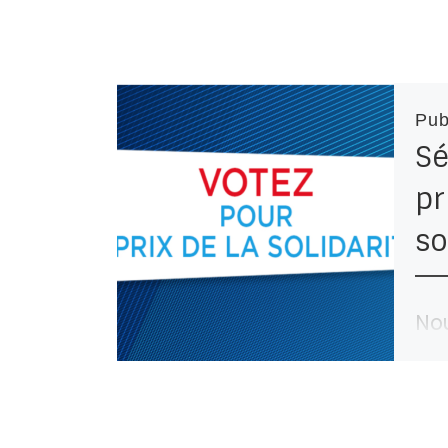
Pub
Sé
pr
so
No
bes
av
ch