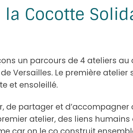
 la Cocotte Solid
ançons un parcours de 4 ateliers au
e de Versailles. Le première atelie
 et ensoleillé.
er, de partager et d’accompagner
e premier atelier, des liens humai
orme car on le co construit ensembl