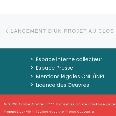
sél
Pri
Sél
Parcourir les articl
Article précédent
>
Espace interne collecteur
>
Espace Presse
>
Mentions légales CNIL/INPI
>
Licence des Oeuvres
© 2026
Globe Conteur *** Transmission de l'histoire popul
Propulsé par
WP
– Réalisé avec the
Thème Customizr