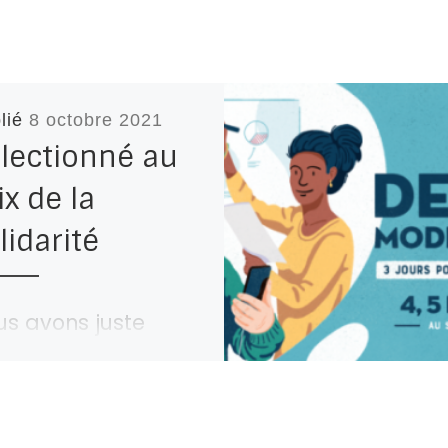
lié
8 octobre 2021
lectionné au
ix de la
lidarité
us avons juste
oin d’ 1 CLIC ! Nous
ons la grande
ance d’avoir été