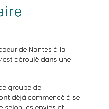
aire
 coeur de Nantes à la
r s’est déroulé dans une
 ce groupe de
ns ont déjà commencé à se
e selon les envies et