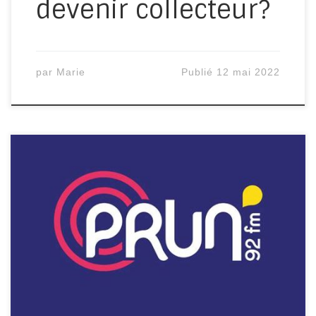
devenir collecteur?
par
Marie
Publié
12 mai 2022
Lundi 09 mai 2022, Marie, chargée
de projet du volet Histoires de
Territoires répondaient aux
questions de Périne sur Prun’, la
radio associative nantaise, dans
l’émission Curiocité.Au programme :
Histoire, valeurs, fonctionnement de