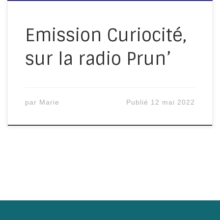
notre association Lien conteurs/
collecteurs, Lien social Nos
Emission Curiocité,
différents projets et actusIci le lien
sur la radio Prun’
du podcast – […]
par
Marie
Publié
12 mai 2022