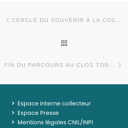
Parcourir les articl
Article précédent
CERCLE DU SOUVENIR À LA COCOTTE SOLIDAIRE
RETOUR À LA LI
A
FIN DU PARCOURS AU CLOS TOREAU
>
Espace interne collecteur
>
Espace Presse
>
Mentions légales CNIL/INPI