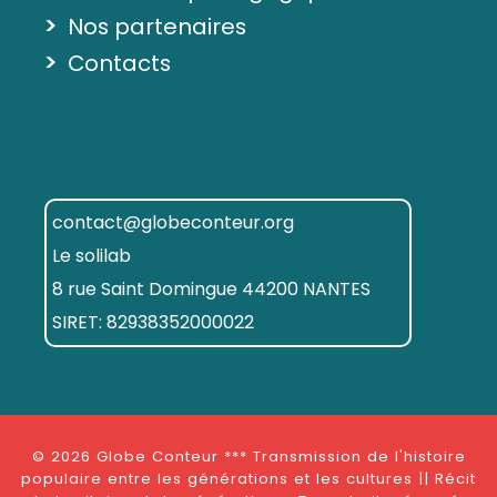
>
Nos partenaires
>
Contacts
contact@globeconteur.org
Le solilab
8 rue Saint Domingue 44200 NANTES
SIRET: 82938352000022
© 2026
Globe Conteur *** Transmission de l'histoire
populaire entre les générations et les cultures || Récit