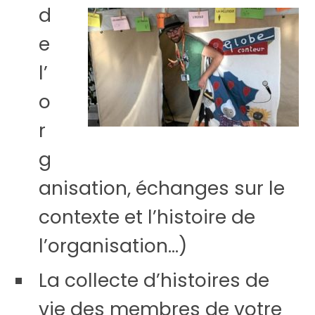
d
e
l’
o
r
g
anisation, échanges sur le
contexte et l’histoire de
l’organisation…)
La collecte d’histoires de
vie des membres de votre