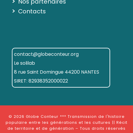
>
Nos partenaires
>
Contacts
contact@globeconteur.org
Le solilab
8 rue Saint Domingue 44200 NANTES
SIRET: 82938352000022
© 2026
Globe Conteur *** Transmission de l'histoire
populaire entre les générations et les cultures || Récit
de territoire et de génération
– Tous droits réservés