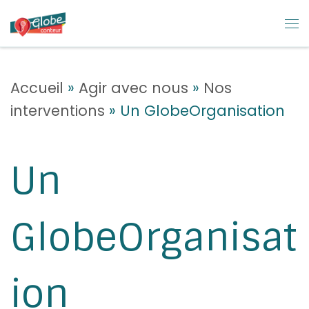
Skip to content
M
Accueil
»
Agir avec nous
»
Nos
interventions
»
Un GlobeOrganisation
Un
GlobeOrganisat
ion